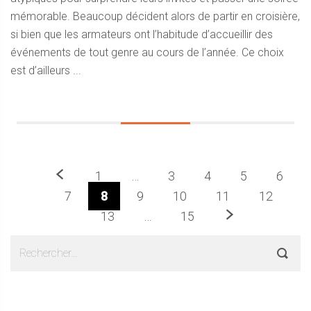
mémorable. Beaucoup décident alors de partir en croisière,
si bien que les armateurs ont l’habitude d’accueillir des
événements de tout genre au cours de l’année. Ce choix
est d’ailleurs ...
Précédent
1
…
3
4
5
6
7
8
9
10
11
12
Prochaine
13
…
15
Sidebar
Rechercher :