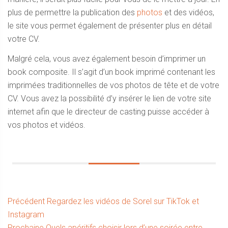
plus de permettre la publication des
photos
et des vidéos,
le site vous permet également de présenter plus en détail
votre CV.
Malgré cela, vous avez également besoin d’imprimer un
book composite. Il s’agit d’un book imprimé contenant les
imprimées traditionnelles de vos photos de tête et de votre
CV. Vous avez la possibilité d’y insérer le lien de votre site
internet afin que le directeur de casting puisse accéder à
vos photos et vidéos.
Navigation
Article
Précédent
Regardez les vidéos de Sorel sur TikTok et
précédent :
Instagram
de
Article
Prochaine
Quels apéritifs choisir lors d’une soirée entre