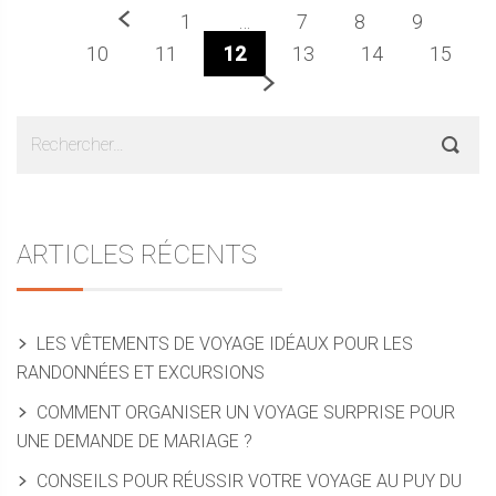
Précédent
1
…
7
8
9
10
11
12
13
14
15
Prochaine
Sidebar
Rechercher :
ARTICLES RÉCENTS
LES VÊTEMENTS DE VOYAGE IDÉAUX POUR LES
RANDONNÉES ET EXCURSIONS
COMMENT ORGANISER UN VOYAGE SURPRISE POUR
UNE DEMANDE DE MARIAGE ?
CONSEILS POUR RÉUSSIR VOTRE VOYAGE AU PUY DU