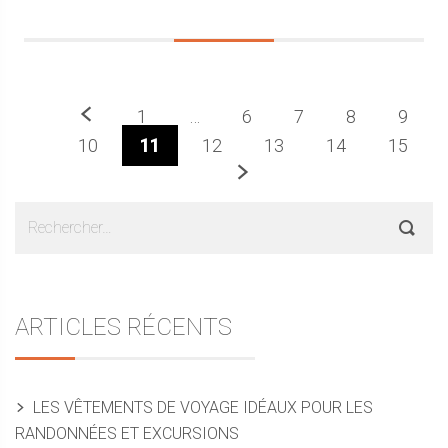
Précédent
1
…
6
7
8
9
10
11
12
13
14
15
Prochaine
Sidebar
Rechercher :
ARTICLES RÉCENTS
LES VÊTEMENTS DE VOYAGE IDÉAUX POUR LES
RANDONNÉES ET EXCURSIONS