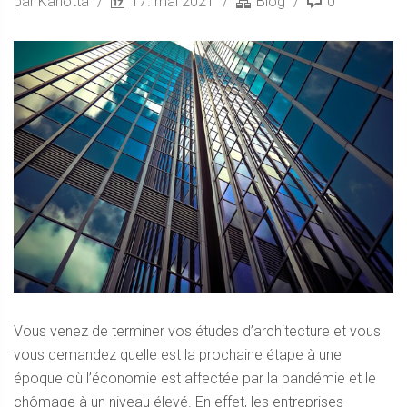
par Karlotta
17. mai 2021
Blog
0
Vous venez de terminer vos études d’architecture et vous
vous demandez quelle est la prochaine étape à une
époque où l’économie est affectée par la pandémie et le
chômage à un niveau élevé. En effet, les entreprises