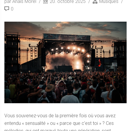
par Anais Morel
20. octobre 2025
Musiques
0
Vous souvenez-vous de la première fois où vous avez
entendu « sensualité » ou « parce que c’est toi » ? Ces
mélodies, qui ont marqué toute une génération, sont