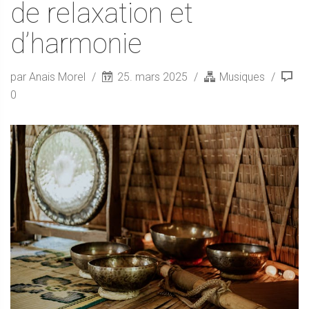
de relaxation et
d’harmonie
par Anais Morel
25. mars 2025
Musiques
0