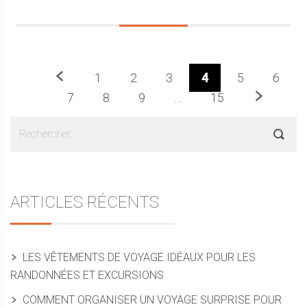
Précédent
1
2
3
4
5
6
Prochaine
7
8
9
…
15
Sidebar
Rechercher :
ARTICLES RÉCENTS
LES VÊTEMENTS DE VOYAGE IDÉAUX POUR LES
RANDONNÉES ET EXCURSIONS
COMMENT ORGANISER UN VOYAGE SURPRISE POUR