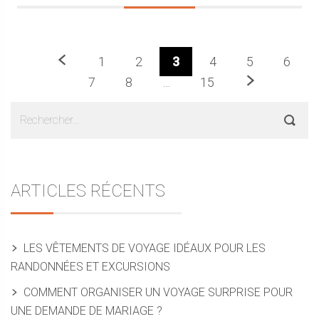
Précédent
1
2
3
4
5
6
Prochaine
7
8
…
15
Sidebar
Rechercher :
ARTICLES RÉCENTS
LES VÊTEMENTS DE VOYAGE IDÉAUX POUR LES
RANDONNÉES ET EXCURSIONS
COMMENT ORGANISER UN VOYAGE SURPRISE POUR
UNE DEMANDE DE MARIAGE ?