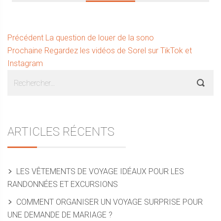
Navigation
Article
Précédent
La question de louer de la sono
Article
précédent :
Prochaine
Regardez les vidéos de Sorel sur TikTok et
de
suivant :
Instagram
l’article
Sidebar
Rechercher :
ARTICLES RÉCENTS
LES VÊTEMENTS DE VOYAGE IDÉAUX POUR LES
RANDONNÉES ET EXCURSIONS
COMMENT ORGANISER UN VOYAGE SURPRISE POUR
UNE DEMANDE DE MARIAGE ?