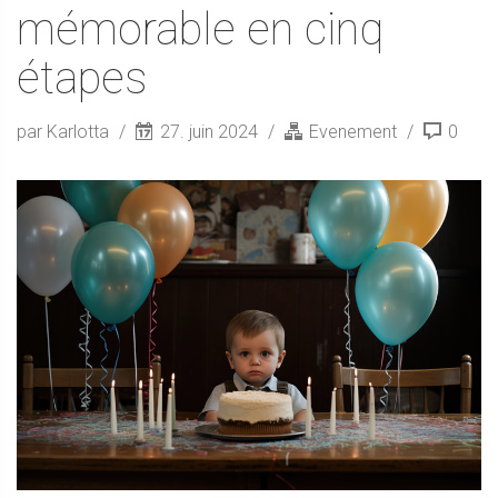
mémorable en cinq
étapes
par Karlotta
27. juin 2024
Evenement
0