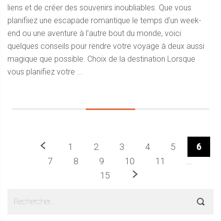
liens et de créer des souvenirs inoubliables. Que vous
planifiiez une escapade romantique le temps d’un week-
end ou une aventure à l’autre bout du monde, voici
quelques conseils pour rendre votre voyage à deux aussi
magique que possible. Choix de la destination Lorsque
vous planifiez votre ...
Précédent
1
2
3
4
5
6
7
8
9
10
11
…
Prochaine
15
Sidebar
Rechercher :