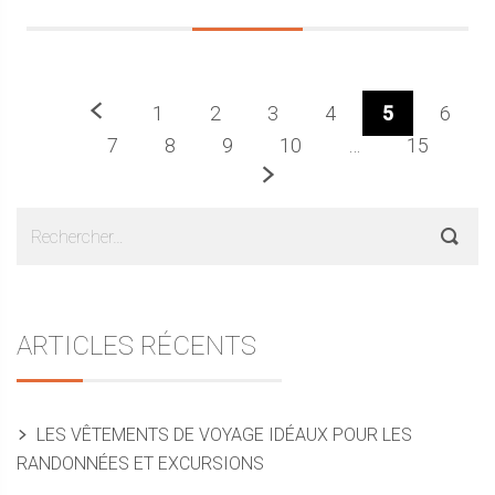
Précédent
1
2
3
4
5
6
7
8
9
10
…
15
Prochaine
Sidebar
Rechercher :
ARTICLES RÉCENTS
LES VÊTEMENTS DE VOYAGE IDÉAUX POUR LES
RANDONNÉES ET EXCURSIONS