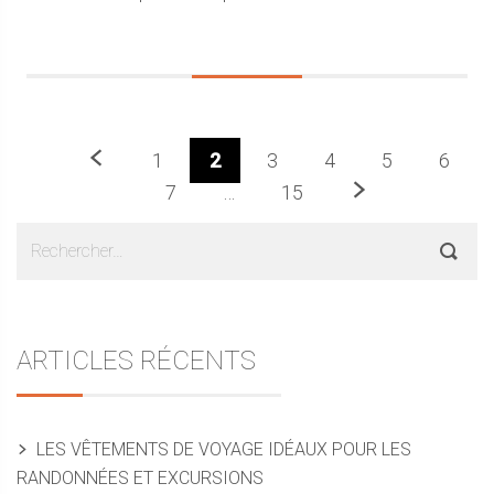
Précédent
1
2
3
4
5
6
Prochaine
7
…
15
Sidebar
Rechercher :
ARTICLES RÉCENTS
LES VÊTEMENTS DE VOYAGE IDÉAUX POUR LES
RANDONNÉES ET EXCURSIONS