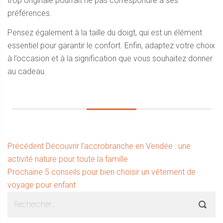
trop originale pourrait ne pas correspondre à ses
préférences.
Pensez également à la taille du doigt, qui est un élément
essentiel pour garantir le confort. Enfin, adaptez votre choix
à l’occasion et à la signification que vous souhaitez donner
au cadeau.
Navigation
Article
Précédent
Découvrir l’accrobranche en Vendée : une
précédent :
activité nature pour toute la famille
de
Article
Prochaine
5 conseils pour bien choisir un vêtement de
l’article
suivant :
voyage pour enfant
Sidebar
Rechercher :