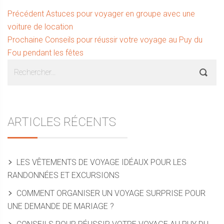
Navigation
Article
Précédent
Astuces pour voyager en groupe avec une
précédent :
voiture de location
de
Article
Prochaine
Conseils pour réussir votre voyage au Puy du
l’article
suivant :
Fou pendant les fêtes
Sidebar
Rechercher :
ARTICLES RÉCENTS
LES VÊTEMENTS DE VOYAGE IDÉAUX POUR LES
RANDONNÉES ET EXCURSIONS
COMMENT ORGANISER UN VOYAGE SURPRISE POUR
UNE DEMANDE DE MARIAGE ?