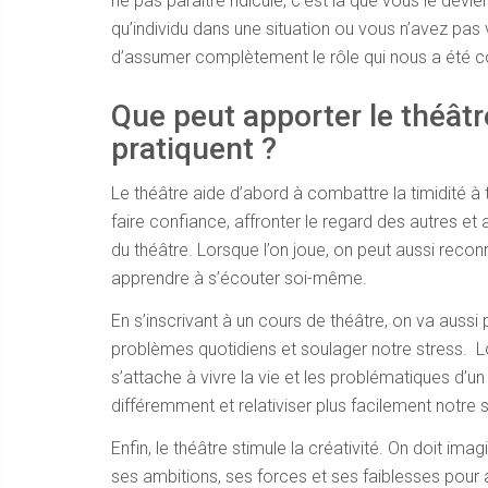
ne pas paraître ridicule, c’est là que vous le devi
qu’individu dans une situation ou vous n’avez pas 
d’assumer complètement le rôle qui nous a été c
Que peut apporter le théâtr
pratiquent ?
Le théâtre aide d’abord à combattre la timidité à t
faire confiance, affronter le regard des autres et
du théâtre. Lorsque l’on joue, on peut aussi reco
apprendre à s’écouter soi-même.
En s’inscrivant à un cours de théâtre, on va auss
problèmes quotidiens et soulager notre stress. L
s’attache à vivre la vie et les problématiques d’un
différemment et relativiser plus facilement notre s
Enfin, le théâtre stimule la créativité. On doit im
ses ambitions, ses forces et ses faiblesses pour a