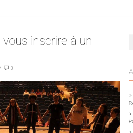
 vous inscrire à un
R
0
A
R
P