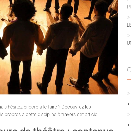
P
L
U
C
ais hésitez encore à le faire ? Découvrez les
 propres à cette discipline à travers cet article.