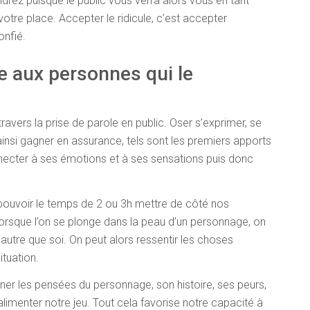
endrez puisque le public vous verra alors vous en tant
votre place. Accepter le ridicule, c’est accepter
onfié.
e aux personnes qui le
ravers la prise de parole en public. Oser s’exprimer, se
 ainsi gagner en assurance, tels sont les premiers apports
nnecter à ses émotions et à ses sensations puis donc
i pouvoir le temps de 2 ou 3h mettre de côté nos
orsque l’on se plonge dans la peau d’un personnage, on
 autre que soi. On peut alors ressentir les choses
ituation.
aginer les pensées du personnage, son histoire, ses peurs,
limenter notre jeu. Tout cela favorise notre capacité à