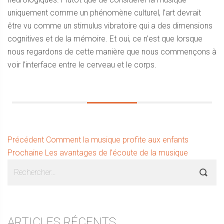
uniquement comme un phénomène culturel, l’art devrait
être vu comme un stimulus vibratoire qui a des dimensions
cognitives et de la mémoire. Et oui, ce n’est que lorsque
nous regardons de cette manière que nous commençons à
voir l’interface entre le cerveau et le corps.
Navigation
Article
Précédent
Comment la musique profite aux enfants
Article
précédent :
Prochaine
Les avantages de l’écoute de la musique
de
Sidebar
Rechercher :
suivant :
l’article
ARTICLES RÉCENTS