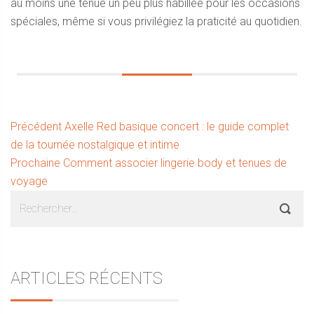
au moins une tenue un peu plus habillée pour les occasions
spéciales, même si vous privilégiez la praticité au quotidien.
Navigation
Article
Précédent
Axelle Red basique concert : le guide complet
précédent :
de la tournée nostalgique et intime
de
Article
Prochaine
Comment associer lingerie body et tenues de
l’article
suivant :
voyage
Sidebar
Rechercher :
ARTICLES RÉCENTS