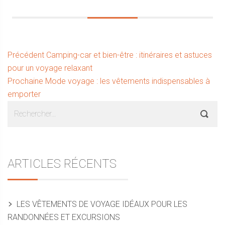
Navigation
Article
Précédent
Camping-car et bien-être : itinéraires et astuces
précédent :
pour un voyage relaxant
de
Article
Prochaine
Mode voyage : les vêtements indispensables à
l’article
suivant :
emporter
Sidebar
Rechercher :
ARTICLES RÉCENTS
LES VÊTEMENTS DE VOYAGE IDÉAUX POUR LES
RANDONNÉES ET EXCURSIONS