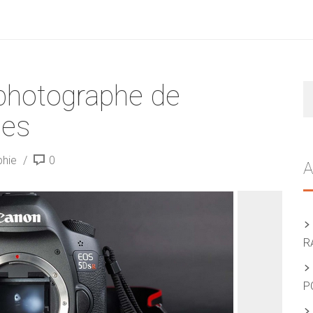
 photographe de
R
ces
phie
0
A
R
P