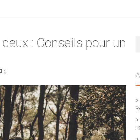
 deux : Conseils pour un
R
0
A
R
P