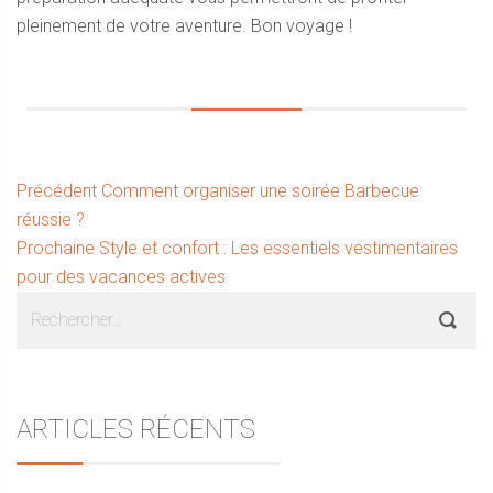
pleinement de votre aventure. Bon voyage !
Navigation
Article
Précédent
Comment organiser une soirée Barbecue
précédent :
réussie ?
de
Article
Prochaine
Style et confort : Les essentiels vestimentaires
l’article
suivant :
pour des vacances actives
Sidebar
Rechercher :
ARTICLES RÉCENTS